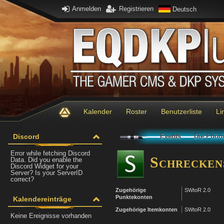
Anmelden
Registrieren
Deutsch
Kalender
Roster
Benutzerliste
Li
Discord
Events
Die Phöni
Error while fetching Discord
Schreckens
Data. Did you enable the
Discord Widget for your
Server? Is your ServerID
correct?
Zugehörige
SWtoR 2.0
Punktekonten
Kalendereinträge
Zugehörige Itemkonten
SWtoR 2.0
Keine Ereignisse vorhanden