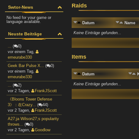
Raids
Swtor-News
No feed for your game or
language available.
Datum
Name
Keine Einträge gefunden...
Neuste Beiträge
...
(
0)
vor einem Tag
,
Items
emeurabe330
Geek Bar Pulse X...
(
0)
vor einem Tag
,
Datum
emeurabe330
Keine Einträge gefunden...
...
(
2)
vor 2 Tagen
,
FrankJScott
《Bloons Tower Defense
3》：在Crazy...
(
44)
vor 2 Tagen
,
FrankJScott
A27;ja Wilson27;s popularity
throws...
(
0)
vor 2 Tagen
,
Goodlow