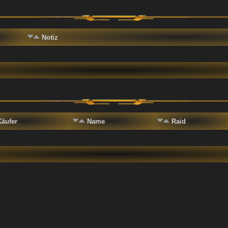
Notiz
Käufer
Name
Raid