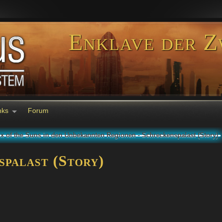
Enklave der Z
nks
Forum
x of the Suns in den Unbekannten Regionen - Schreckenspalast (Story)
palast (Story)