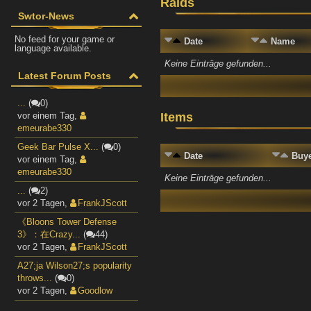
Raids
Swtor-News
No feed for your game or
Date
Name
language available.
Keine Einträge gefunden...
Latest Forum Posts
...
(
0)
vor einem Tag
,
Items
emeurabe330
Geek Bar Pulse X...
(
0)
Date
Buy
vor einem Tag
,
emeurabe330
Keine Einträge gefunden...
...
(
2)
vor 2 Tagen
,
FrankJScott
《Bloons Tower Defense
3》：在Crazy...
(
44)
vor 2 Tagen
,
FrankJScott
A27;ja Wilson27;s popularity
throws...
(
0)
vor 2 Tagen
,
Goodlow