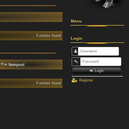
Menu
... 0 entries found
Login
Itempool
Login
Register
... 0 entries found