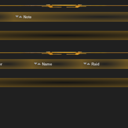
Note
er
Name
Raid