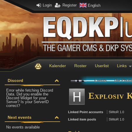
Login
Register
English
Kalender
Roster
Userlist
Links
Discord
Events
Die Phöni
Error while fetching Discord
Explosiv K
Data. Did you enable the
Discord Widget for your
Server? Is your ServerID
correct?
Linked Point accounts
SWtoR 1.0
Next events
Linked item pools
SWtoR 1.0
No events available