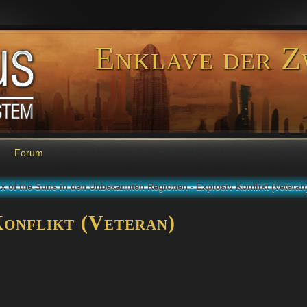
Enklave der Z
Forum
x of the Suns in den Unbekannten Regionen - Explosiv Konflikt (Veteran
onflikt (Veteran)