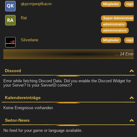
qkpcmjwnpfkacm
Mitglieder
regist
Rat
Super-Administrator
administrator
administrators
Silverlane
Mitglieder
regist
... 14 Eintr
Discord
Error while fetching Discord Data. Did you enable the Discord Widget for
your Server? Is your ServerID correct?
Kalendereinträge
Keine Ereignisse vorhanden
Swtor-News
No feed for your game or language available.