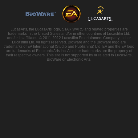
LucasArts, the LucasArts logo, STAR WARS and related properties are
trademarks in the United States and/or in other countries of Lucasfilm Ltd.
and/or its affiliates. © 2011-2012 Lucasfilm Entertainment Company Ltd. or
Lucasfilm Ltd. All rights reserved. BioWare and the BioWare logo are
trademarks of EA International (Studio and Publishing) Ltd. EA and the EA logo
are trademarks of Electronic Arts Inc. All other trademarks are the property of
their respective owners. This site is not supported by or related to LucasArts,
BioWare or Electronic Arts.