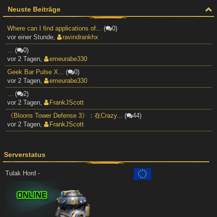
Neuste Beiträge
Where can I find applications of...
(
0)
vor einer Stunde
,
ravindrankhx
...
(
0)
vor 2 Tagen
,
emeurabe330
Geek Bar Pulse X...
(
0)
vor 2 Tagen
,
emeurabe330
...
(
2)
vor 2 Tagen
,
FrankJScott
《Bloons Tower Defense 3》：在Crazy...
(
44)
vor 2 Tagen
,
FrankJScott
Serverstatus
Tulak Hord -