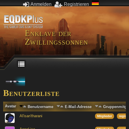
Anmelden
Registrieren
Enklave der
Zwillingssonnen
Benutzerliste
Avatar
Benutzername
E-Mail-Adresse
Gruppenmitgli
Al'isan'tharani
Mitglieder
regist