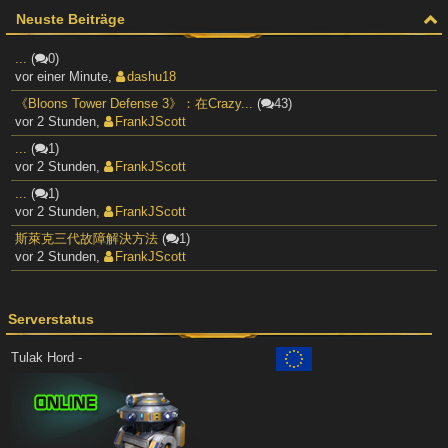
Neuste Beiträge
...
(
0)
vor einer Minute
,
dashu18
《Bloons Tower Defense 3》：在Crazy...
(
43)
vor 2 Stunden
,
FrankJScott
...
(
1)
vor 2 Stunden
,
FrankJScott
...
(
1)
vor 2 Stunden
,
FrankJScott
斯萊克三代故障解決方法
(
1)
vor 2 Stunden
,
FrankJScott
Serverstatus
Tulak Hord -