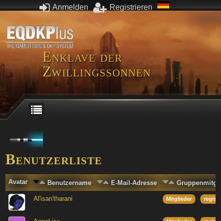
Anmelden
Registrieren
Enklave der
Zwillingssonnen
Benutzerliste
Avatar
Benutzername
E-Mail-Adresse
Gruppenmitgli
Al'isan'tharani
Mitglieder
regist