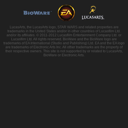
LucasArts, the LucasArts logo, STAR WARS and related properties are
trademarks in the United States and/or in other countries of Lucasfilm Ltd.
and/or its affiliates. © 2011-2012 Lucasfilm Entertainment Company Ltd. or
Lucasfilm Ltd. All rights reserved. BioWare and the BioWare logo are
trademarks of EA International (Studio and Publishing) Ltd. EA and the EA logo
are trademarks of Electronic Arts Inc. All other trademarks are the property of
their respective owners. This site is not supported by or related to LucasArts,
BioWare or Electronic Arts.