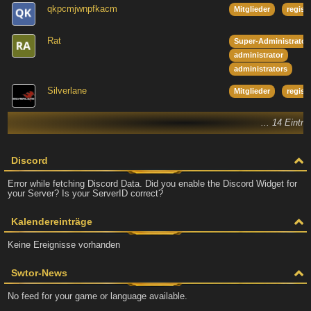
qkpcmjwnpfkacm
Mitglieder
regist
Rat
Super-Administrator
administrator
administrators
Silverlane
Mitglieder
regist
... 14 Eintr
Discord
Error while fetching Discord Data. Did you enable the Discord Widget for
your Server? Is your ServerID correct?
Kalendereinträge
Keine Ereignisse vorhanden
Swtor-News
No feed for your game or language available.