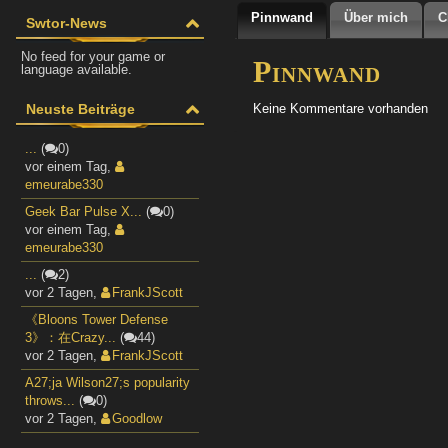
Pinnwand
Über mich
C
Swtor-News
No feed for your game or
Pinnwand
language available.
Neuste Beiträge
Keine Kommentare vorhanden
...
(
0)
vor einem Tag
,
emeurabe330
Geek Bar Pulse X...
(
0)
vor einem Tag
,
emeurabe330
...
(
2)
vor 2 Tagen
,
FrankJScott
《Bloons Tower Defense
3》：在Crazy...
(
44)
vor 2 Tagen
,
FrankJScott
A27;ja Wilson27;s popularity
throws...
(
0)
vor 2 Tagen
,
Goodlow