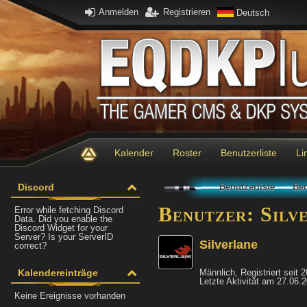
Anmelden
Registrieren
Deutsch
Kalender
Roster
Benutzerliste
Li
Discord
Benutzerliste
Ben
Benutzer: Silv
Error while fetching Discord
Data. Did you enable the
Discord Widget for your
Server? Is your ServerID
Silverlane
correct?
Kalendereinträge
Männlich, Registriert seit 
Letzte Aktivität am 27.06.
Keine Ereignisse vorhanden