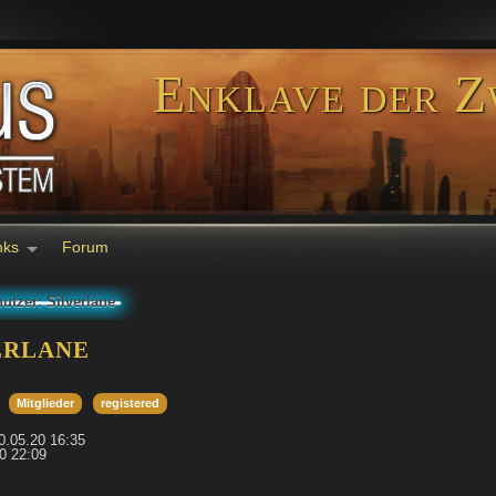
Enklave der Z
nks
Forum
utzer: Silverlane
erlane
Mitglieder
registered
20.05.20 16:35
20 22:09