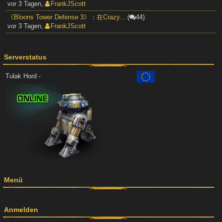
vor 3 Tagen
,
FrankJScott
《Bloons Tower Defense 3》：在Crazy...
(
44)
vor 3 Tagen
,
FrankJScott
Serverstatus
Tulak Hord -
Menü
Anmelden