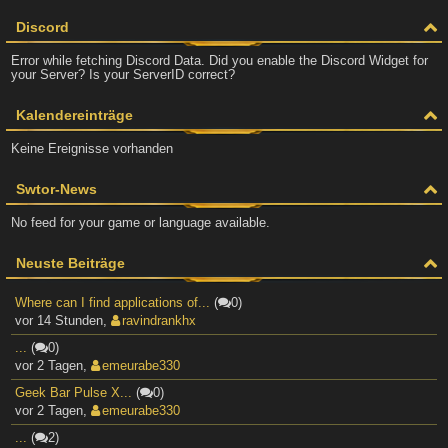
Discord
Error while fetching Discord Data. Did you enable the Discord Widget for
your Server? Is your ServerID correct?
Kalendereinträge
Keine Ereignisse vorhanden
Swtor-News
No feed for your game or language available.
Neuste Beiträge
Where can I find applications of...
(
0)
vor 14 Stunden
,
ravindrankhx
...
(
0)
vor 2 Tagen
,
emeurabe330
Geek Bar Pulse X...
(
0)
vor 2 Tagen
,
emeurabe330
...
(
2)