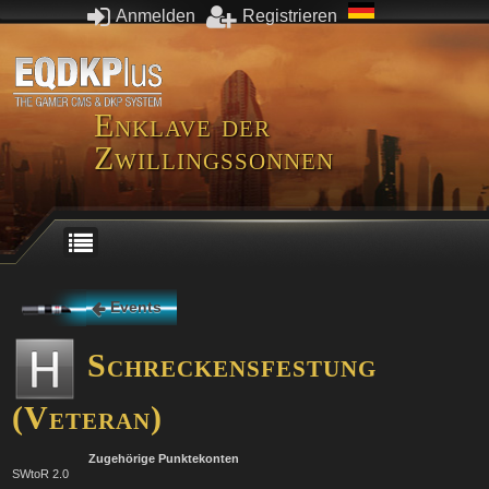
Anmelden
Registrieren
Enklave der
Zwillingssonnen
Events
Schreckensfestung
(Veteran)
Zugehörige Punktekonten
SWtoR 2.0