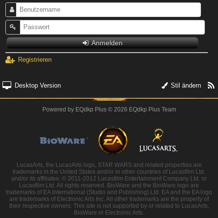
Anmelden
Registrieren
Desktop Version
Stil ändern
Powered by
EQdkp Plus
© 2026 EQdkp Plus Team
LucasArts, the LucasArts logo, STAR WARS and related properties are
trademarks in the United States and/or in other countries of Lucasfilm Ltd.
and/or its affiliates. © 2011-2012 Lucasfilm Entertainment Company Ltd. or
Lucasfilm Ltd. All rights reserved. BioWare and the BioWare logo are
trademarks of EA International (Studio and Publishing) Ltd. EA and the EA logo
are trademarks of Electronic Arts Inc. All other trademarks are the property of
their respective owners. This site is not supported by or related to LucasArts,
BioWare or Electronic Arts.