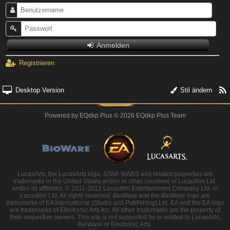
Anmelden
Registrieren
Desktop Version
Stil ändern
Powered by
EQdkp Plus
© 2026 EQdkp Plus Team
LucasArts, the LucasArts logo, STAR WARS and related properties are
trademarks in the United States and/or in other countries of Lucasfilm Ltd.
and/or its affiliates. © 2011-2012 Lucasfilm Entertainment Company Ltd. or
Lucasfilm Ltd. All rights reserved. BioWare and the BioWare logo are
trademarks of EA International (Studio and Publishing) Ltd. EA and the EA logo
are trademarks of Electronic Arts Inc. All other trademarks are the property of
their respective owners. This site is not supported by or related to LucasArts,
BioWare or Electronic Arts.