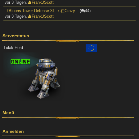
vor 3 Tagen
,
FrankJScott
《Bloons Tower Defense 3》：在Crazy...
(
44)
vor 3 Tagen
,
FrankJScott
Serverstatus
Tulak Hord -
Menü
Anmelden