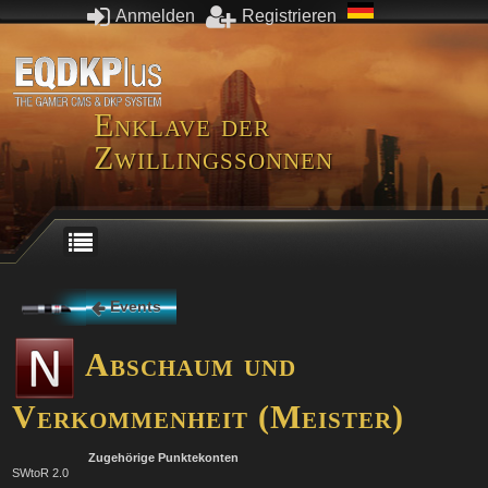
Anmelden
Registrieren
Enklave der
Zwillingssonnen
Events
Abschaum und
Verkommenheit (Meister)
Zugehörige Punktekonten
SWtoR 2.0