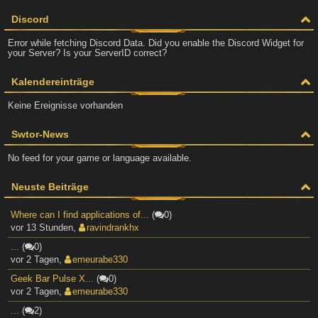
Discord
Error while fetching Discord Data. Did you enable the Discord Widget for
your Server? Is your ServerID correct?
Kalendereinträge
Keine Ereignisse vorhanden
Swtor-News
No feed for your game or language available.
Neuste Beiträge
Where can I find applications of...
(
0)
vor 13 Stunden
,
ravindrankhx
...
(
0)
vor 2 Tagen
,
emeurabe330
Geek Bar Pulse X...
(
0)
vor 2 Tagen
,
emeurabe330
...
(
2)